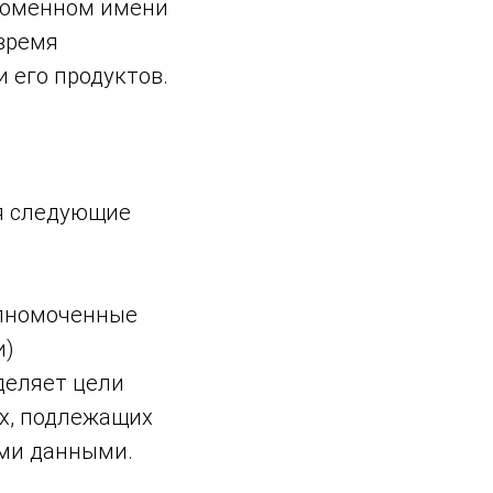
 доменном имени
 время
и его продуктов.
я следующие
олномоченные
и)
деляет цели
х, подлежащих
ыми данными.