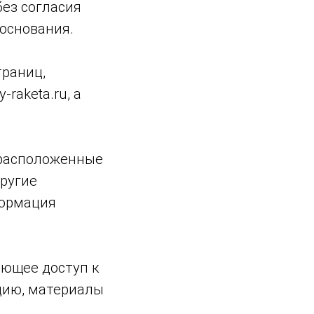
ез согласия
основания.
траниц,
raketa.ru, а
, расположенные
другие
формация
меющее доступ к
цию, материалы