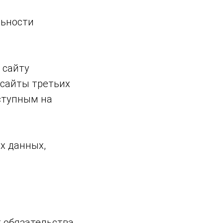
льности
 сайту
 сайты третьих
ступным на
х данных,
 обязательства