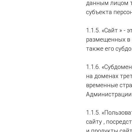
данным лицом т
субъекта персо
1.1.5. «Сайт » 
размещенных в с
также его субдо
1.1.6. «Субдоме
на доменах трет
временные стра
Администрации
1.1.5. «Пользов
сайту , посред
и продукты сайт