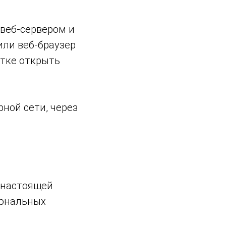
 веб-сервером и
или веб-браузер
ытке открыть
рной сети, через
с настоящей
сональных