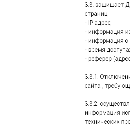
3.3. защищает 
страниц:
- IP адрес;
- информация из
- информация о
- время доступа;
- реферер (адр
3.3.1. Отключен
сайта , требую
3.3.2. осуществ
информация исп
технических пр