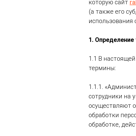
которую сайт
ra
(а также его су
использования с
1. Определение
1.1 В настояще
термины:
1.1.1. «Админи
сотрудники на у
осуществляют о
обработки перс
обработке, дей