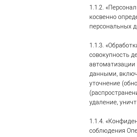
1.1.2. «Персон
косвенно опред
персональных д
1.1.3. «Обработ
совокупность д
автоматизации 
данными, включа
уточнение (обно
(распространени
удаление, унич
1.1.4. «Конфид
соблюдения Опе