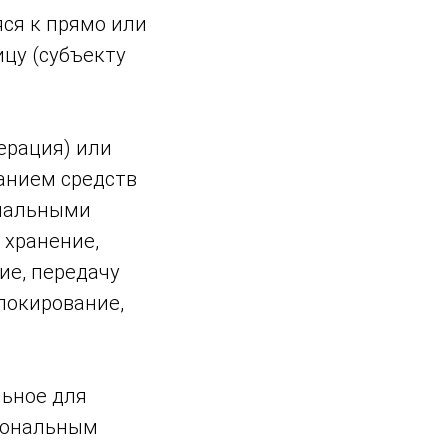
яся к прямо или
цу (субъекту
ерация) или
анием средств
ональными
 хранение,
ие, передачу
блокирование,
льное для
сональным