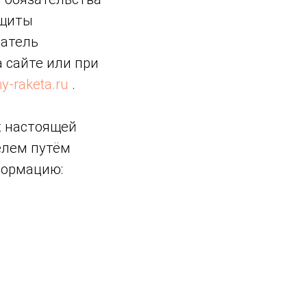
ащиты
ватель
 сайте или при
-raketa.ru
.
х настоящей
елем путём
формацию: