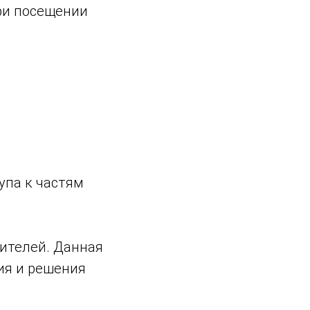
ри посещении
упа к частям
тителей. Данная
ия и решения