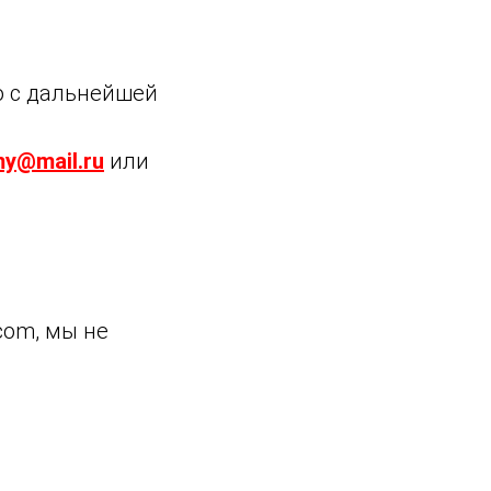
о с дальнейшей
y@mail.ru
или
com, мы не